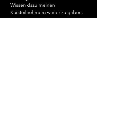
Wissen dazu meinen
Kursteilnehmern weiter zu geben.
Ganz nach dem Motto: learning by
doing